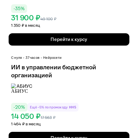
-
35
%
31 900 ₽
49 100
₽
1 350 ₽ в месяц
Перейти к курсу
С нуля
37 часов
Нейросети
ИИ в управлении бюджетной
организацией
АБИУС
-
20
%
Ещё −5% по промокоду
HH5
14 050 ₽
17 563
₽
1 464 ₽ в месяц
Перейти к курсу