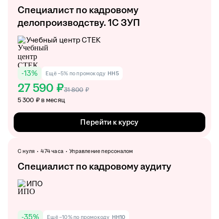
Специалист по кадровому
делопроизводству. 1С ЗУП
Учебный центр СТЕК
-
13
%
Ещё −5% по промокоду
HH5
27 590 ₽
31 800
₽
5 300 ₽ в месяц
Перейти к курсу
С нуля
474 часа
Управление персоналом
Специалист по кадровому аудиту
ИПО
-
35
%
Ещё −10% по промокоду
HH10