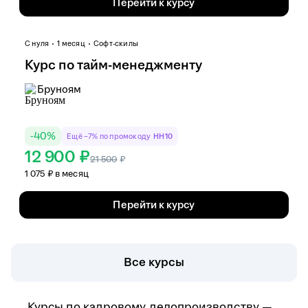
Перейти к курсу
С нуля
1 месяц
Софт-скилы
Курс по тайм-менеджменту
Бруноям
-
40
%
Ещё −7% по промокоду
HH10
12 900 ₽
21 500
₽
1 075 ₽ в месяц
Перейти к курсу
Все курсы
Курсы по кадровому делопроизводству —