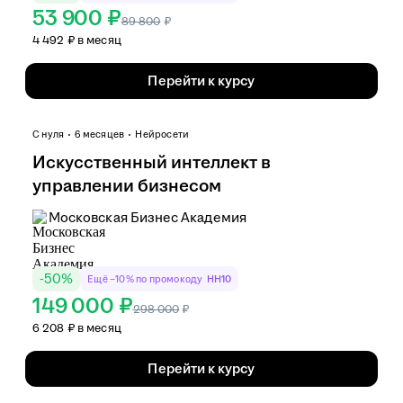
53 900 ₽
89 800
₽
4 492 ₽ в месяц
Перейти к курсу
С нуля
6 месяцев
Нейросети
Искусственный интеллект в
управлении бизнесом
Московская Бизнес Академия
-
50
%
Ещё −10% по промокоду
HH10
149 000 ₽
298 000
₽
6 208 ₽ в месяц
Перейти к курсу