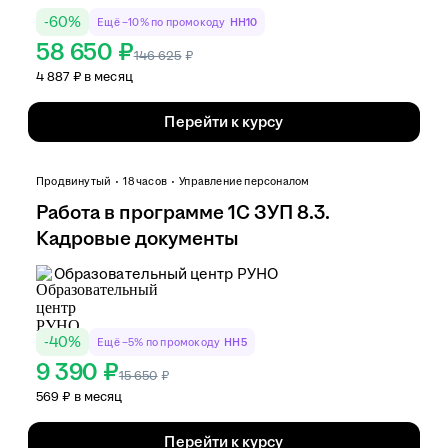
-
60
%
Ещё −10% по промокоду
HH10
58 650 ₽
146 625
₽
4 887 ₽ в месяц
Перейти к курсу
Продвинутый
18 часов
Управление персоналом
Работа в программе 1С ЗУП 8.3.
Кадровые документы
Образовательный центр РУНО
-
40
%
Ещё −5% по промокоду
HH5
9 390 ₽
15 650
₽
569 ₽ в месяц
Перейти к курсу