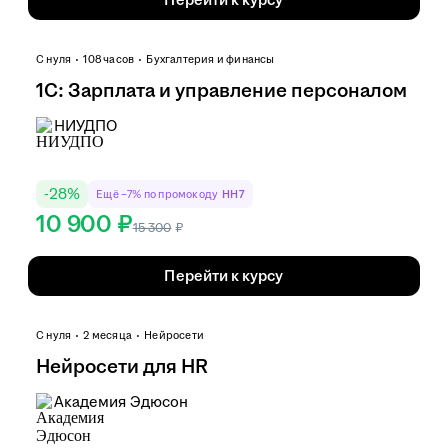
С нуля
108 часов
Бухгалтерия и финансы
1С: Зарплата и управление персоналом
НИУДПО
-
28
%
Ещё −7% по промокоду
HH7
10 900 ₽
15 300
₽
Перейти к курсу
С нуля
2 месяца
Нейросети
Нейросети для HR
Академия Эдюсон