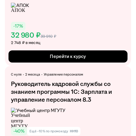
АПОК
-
17
%
32 980 ₽
39 910
₽
2 748 ₽ в месяц
Перейти к курсу
С нуля
2 месяца
Управление персоналом
Руководитель кадровой службы со
знанием программы 1С: Зарплата и
управление персоналом 8.3
Учебный центр МГУТУ
-
40
%
Ещё −10% по промокоду
HH10