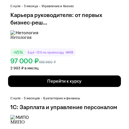
С нуля
3 месяца
Управление и бизнес
Карьера руководителя: от первых
бизнес-реш...
Нетология
-
45
%
Ещё −13% по промокоду
HH13
97 000 ₽
195 960
₽
2 993 ₽ в месяц
Перейти к курсу
С нуля
5 месяцев
Бухгалтерия и финансы
1С: Зарплата и управление персоналом
МИПО