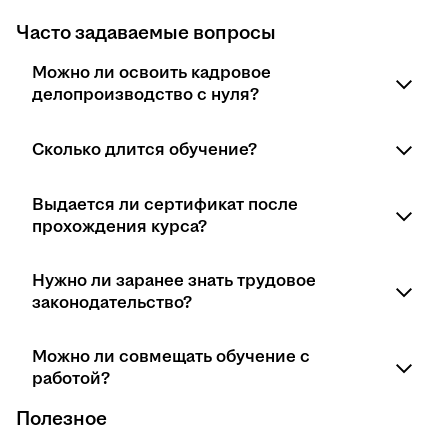
Часто задаваемые вопросы
Можно ли освоить кадровое
делопроизводство с нуля?
Да, большинство курсов рассчитаны на
Сколько длится обучение?
начинающих и не требуют предварительного
опыта.
В среднем от 2–4 недель до 2–3 месяцев и более в
Выдается ли сертификат после
зависимости от программы.
прохождения курса?
Да, многие курсы предусматривают сертификат
Нужно ли заранее знать трудовое
или диплом по итогам обучения.
законодательство?
Нет, базовые знания даются в рамках курса,
Можно ли совмещать обучение с
углубление происходит в процессе обучения и
работой?
практики.
Полезное
Да, онлайн-формат позволяет учиться в удобное
время и комфортном темпе.