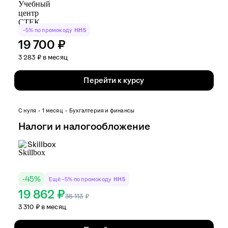
−5% по промокоду
HH5
19 700 ₽
3 283 ₽ в месяц
Перейти к курсу
С нуля
1 месяц
Бухгалтерия и финансы
Налоги и налогообложение
Skillbox
-
45
%
Ещё −5% по промокоду
HH5
19 862 ₽
36 113
₽
3 310 ₽ в месяц