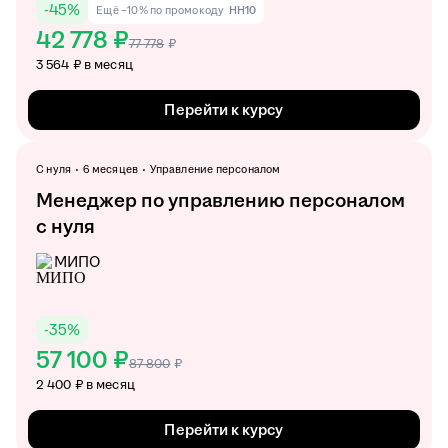
-
45
%
Ещё −10% по промокоду
HH10
42 778 ₽
77 778
₽
3 564 ₽ в месяц
Перейти к курсу
С нуля
6 месяцев
Управление персоналом
Менеджер по управлению персоналом
с нуля
МИПО
-
35
%
57 100 ₽
87 800
₽
2 400 ₽ в месяц
Перейти к курсу