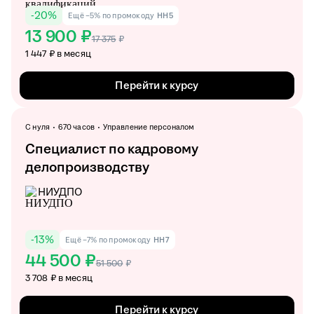
-
20
%
Ещё −5% по промокоду
HH5
13 900 ₽
17 375
₽
1 447 ₽ в месяц
Перейти к курсу
С нуля
670 часов
Управление персоналом
Специалист по кадровому
делопроизводству
НИУДПО
-
13
%
Ещё −7% по промокоду
HH7
44 500 ₽
51 500
₽
3 708 ₽ в месяц
Перейти к курсу