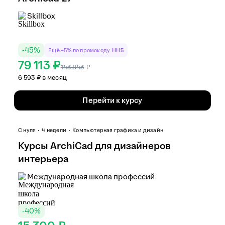
Skillbox
-
45
%
Ещё −5% по промокоду
HH5
79 113 ₽
143 843
₽
6 593 ₽ в месяц
Перейти к курсу
С нуля
4 недели
Компьютерная графика и дизайн
Курсы ArchiCad для дизайнеров
интерьера
Международная школа профессий
-
40
%