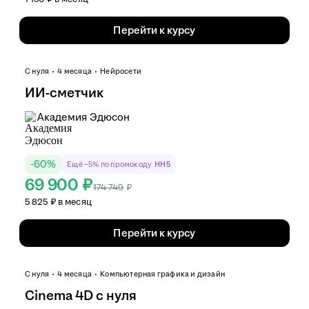
Перейти к курсу
С нуля
4 месяца
Нейросети
ИИ-сметчик
Академия Эдюсон
-
60
%
Ещё −5% по промокоду
HH5
69 900 ₽
174 749
₽
5 825 ₽ в месяц
Перейти к курсу
С нуля
4 месяца
Компьютерная графика и дизайн
Cinema 4D с нуля