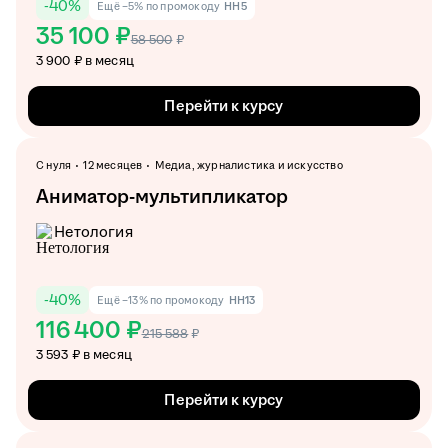
-
40
%
Ещё −5% по промокоду
HH5
35 100 ₽
58 500
₽
3 900 ₽ в месяц
Перейти к курсу
С нуля
12 месяцев
Медиа, журналистика и искусство
Аниматор-мультипликатор
Нетология
-
40
%
Ещё −13% по промокоду
HH13
116 400 ₽
215 588
₽
3 593 ₽ в месяц
Перейти к курсу