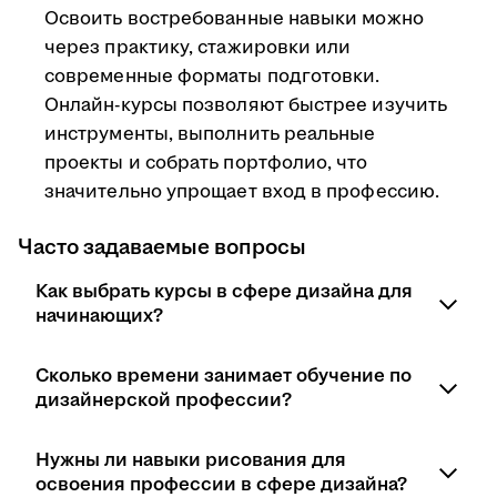
Освоить востребованные навыки можно
через практику, стажировки или
современные форматы подготовки.
Онлайн-курсы позволяют быстрее изучить
инструменты, выполнить реальные
проекты и собрать портфолио, что
значительно упрощает вход в профессию.
Часто задаваемые вопросы
Как выбрать курсы в сфере дизайна для
начинающих?
При выборе курсов стоит обратить внимание на
Сколько времени занимает обучение по
программу обучения, практические задания,
дизайнерской профессии?
наличие портфолио по итогам обучения и
поддержку преподавателей. Начинающим лучше
Срок обучения зависит от направления и формата
Нужны ли навыки рисования для
выбирать курсы с нуля, которые знакомят с
подготовки. Базовые навыки можно освоить за
освоения профессии в сфере дизайна?
основами дизайна, профильными программами и
несколько месяцев, а для уверенного старта в