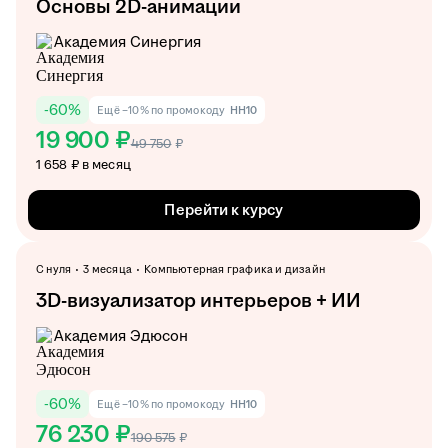
Основы 2D-анимации
Академия Синергия
-
60
%
Ещё −10% по промокоду
HH10
19 900 ₽
49 750
₽
1 658 ₽ в месяц
Перейти к курсу
С нуля
3 месяца
Компьютерная графика и дизайн
3D-визуализатор интерьеров + ИИ
Академия Эдюсон
-
60
%
Ещё −10% по промокоду
HH10
76 230 ₽
190 575
₽