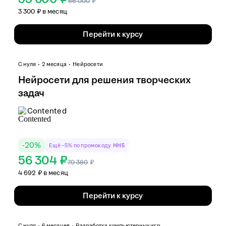
66 000
₽
3 300 ₽ в месяц
Перейти к курсу
С нуля
2 месяца
Нейросети
Нейросети для решения творческих
задач
Contented
-
20
%
Ещё −5% по промокоду
HH5
56 304 ₽
70 380
₽
4 692 ₽ в месяц
Перейти к курсу
С нуля
6 месяцев
Разработка компьютерных игр