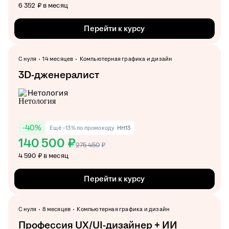
6 352 ₽ в месяц
Перейти к курсу
С нуля
14 месяцев
Компьютерная графика и дизайн
3D-дженералист
Нетология
-
40
%
Ещё −13% по промокоду
HH13
140 500 ₽
275 450
₽
4 590 ₽ в месяц
Перейти к курсу
С нуля
8 месяцев
Компьютерная графика и дизайн
Профессия UX/UI-дизайнер + ИИ