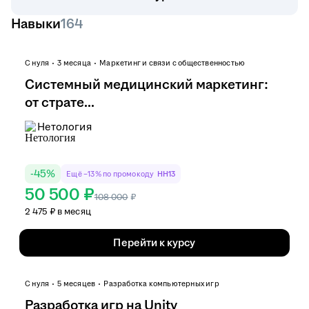
Навыки
164
С нуля
3 месяца
Маркетинг и связи с общественностью
Системный медицинский маркетинг:
от страте...
Нетология
-
45
%
Ещё −13% по промокоду
HH13
50 500 ₽
108 000
₽
2 475 ₽ в месяц
Перейти к курсу
С нуля
5 месяцев
Разработка компьютерных игр
Разработка игр на Unity