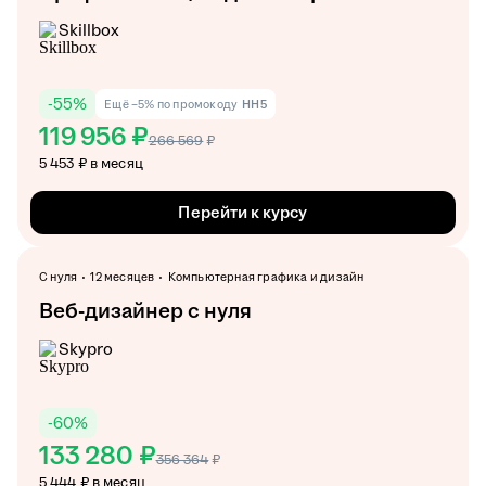
Skillbox
-
55
%
Ещё −5% по промокоду
HH5
119 956 ₽
266 569
₽
5 453 ₽ в месяц
Перейти к курсу
С нуля
12 месяцев
Компьютерная графика и дизайн
Веб-дизайнер с нуля
Skypro
-
60
%
133 280 ₽
356 364
₽
5 444 ₽ в месяц