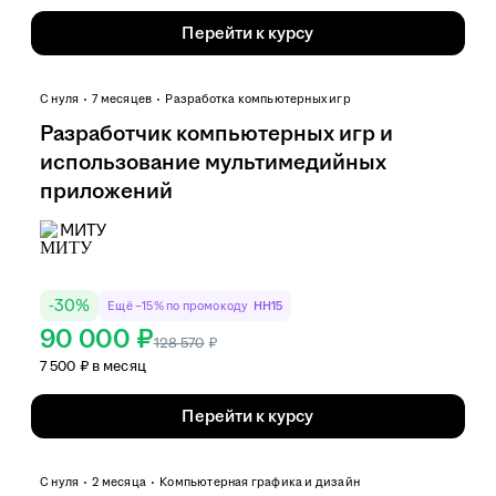
Перейти к курсу
С нуля
7 месяцев
Разработка компьютерных игр
Разработчик компьютерных игр и
использование мультимедийных
приложений
МИТУ
-
30
%
Ещё −15% по промокоду
HH15
90 000 ₽
128 570
₽
7 500 ₽ в месяц
Перейти к курсу
С нуля
2 месяца
Компьютерная графика и дизайн