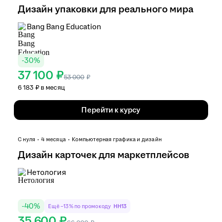
Дизайн упаковки для реального мира
Bang Bang Education
-
30
%
37 100 ₽
53 000
₽
6 183 ₽ в месяц
Перейти к курсу
С нуля
4 месяца
Компьютерная графика и дизайн
Дизайн карточек для маркетплейсов
Нетология
-
40
%
Ещё −13% по промокоду
HH13
35 600 ₽