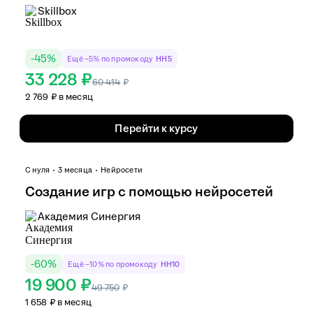
Skillbox
-
45
%
Ещё −5% по промокоду
HH5
33 228 ₽
60 414
₽
2 769 ₽ в месяц
Перейти к курсу
С нуля
3 месяца
Нейросети
Создание игр с помощью нейросетей
Академия Синергия
-
60
%
Ещё −10% по промокоду
HH10
19 900 ₽
49 750
₽
1 658 ₽ в месяц