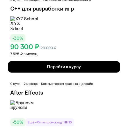
C++ для разработки игр
XYZ School
-
30
%
90 300 ₽
129 000
₽
7 525 ₽ в месяц
Перейти к курсу
С нуля
2 месяца
Компьютерная графика и дизайн
After Effects
Бруноям
-
50
%
Ещё −7% по промокоду
HH10