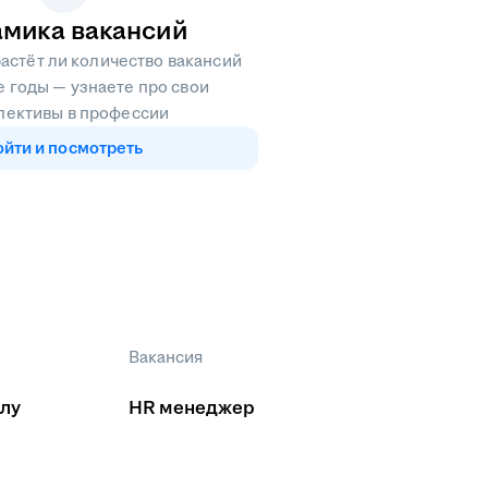
мика вакансий
астёт ли количество вакансий
 годы — узнаете про свои
пективы в профессии
ойти и посмотреть
Вакансия
лу
HR менеджер