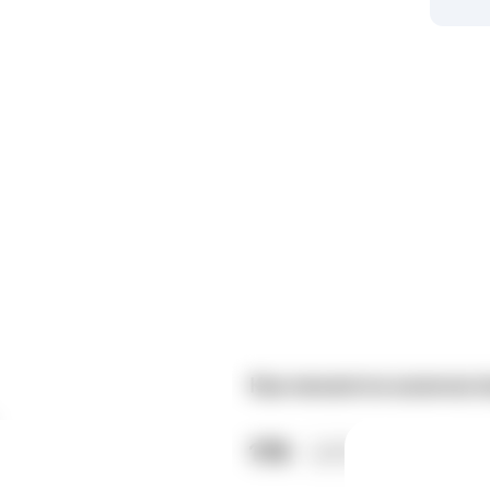
Как меняется количест
179
337
Год к году