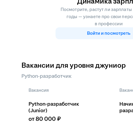
Динамика зарпл
Посмотрите, растут ли зарплаты
годы — узнаете про свои пер
в профессии
Войти и посмотреть
Вакансии для уровня джуниор
Python-разработчик
Вакансия
Вакан
Python-разработчик
Начи
(Junior)
разр
от 80 000 ₽