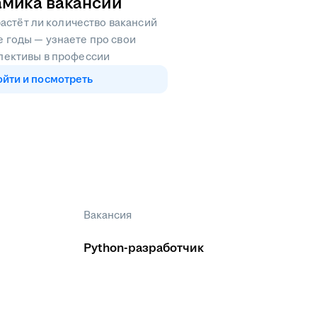
мика вакансий
астёт ли количество вакансий
 годы — узнаете про свои
пективы в профессии
ойти и посмотреть
Вакансия
Python-разработчик