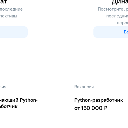
ат
Дина
 последние
Посмотрите, р
спективы
последние
перс
В
сия
Вакансия
нающий Python-
Python-разработчик
аботчик
от 150 000 ₽