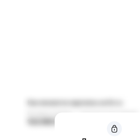
Как меняются зарплаты на hh.ru
Вы видите медианы — значения точнее средних
102 955 ₽
20 277 ₽
Год к году