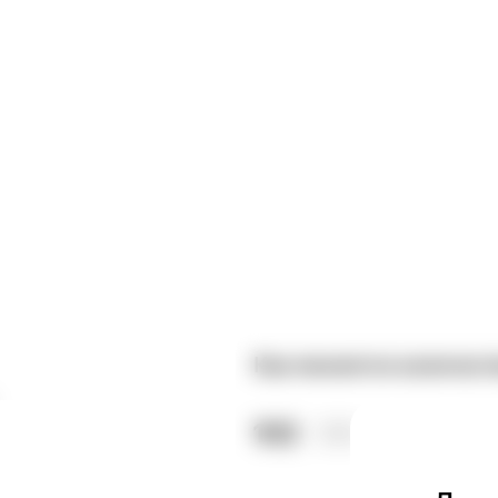
Как меняется количест
102
21
Год к году