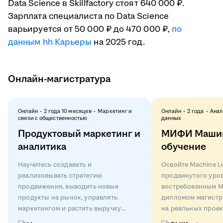
Data Science в Skillfactory стоят 640 000 ₽.
Зарплата специалиста по Data Science
варьируется от 50 000 ₽ до 470 000 ₽,
по
данным hh Карьеры
на 2025 год.
Онлайн-магистратура
Онлайн
2 года 10 месяцев
Маркетинг и
Онлайн
2 года
Анал
связи с общественностью
данных
Продуктовый маркетинг и
МИФИ Маши
аналитика
обучение
Научитесь создавать и
Освойте Machine Le
реализовывать стратегию
продвинутого уров
продвижения, выводить новые
востребованным M
продукты на рынок, управлять
дипломом магистр
маркетингом и растить выручку
на реальных проек
компаний