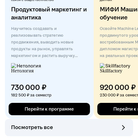
Продуктовый маркетинг и
МИФИ Маши
аналитика
обучение
Научитесь создавать и
Освойте Machine Le
реализовывать стратегию
продвинутого уров
продвижения, выводить новые
востребованным M
продукты на рынок, управлять
дипломом магистр
маркетингом и растить выручку
на реальных проек
компаний
Нетология
Skillfactory
730 000 ₽
920 000 ₽
182 500 ₽ за семестр
230 000 ₽ за семес
Перейти к программе
Перейти к
Посмотреть все