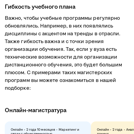
Гибкость учебного плана
Важно, чтобы учебные программы регулярно
обновлялись. Например, в них появлялись
дисциплины с акцентом на тренды в отрасли.
Также гибкость важна и с точки зрения
организации обучения. Так, если у вуза есть
технические возможности для организации
дистанционного обучения, это будет большим
плюсом. С примерами таких магистерских
программ вы можете ознакомиться в нашей
подборке:
Онлайн-магистратура
Онлайн
2 года 10 месяцев
Маркетинг и
Онлайн
2 года
Анал
связи с общественностью
данных