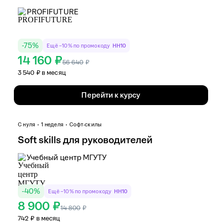
PROFIFUTURE
-
75
%
Ещё −10% по промокоду
HH10
14 160 ₽
56 640
₽
3 540 ₽ в месяц
Перейти к курсу
С нуля
1 неделя
Софт-скилы
Soft skills для руководителей
Учебный центр МГУТУ
-
40
%
Ещё −10% по промокоду
HH10
8 900 ₽
14 800
₽
742 ₽ в месяц