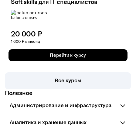
Soft skills для IT специалистов
balun.courses
20 000 ₽
1 600 ₽ в месяц
Перейти к курсу
Все курсы
Полезное
Администрирование и инфраструктура
Курсы сетевого инженера
Аналитика и хранение данных
Курсы специалиста технической поддержки
Курсы системного администратора
Курсы инженера данных
Курсы по информационной безопасности