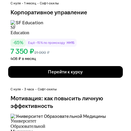
С нуля
1 месяц
Софт-скилы
Корпоративное управление
SF Education
-
65
%
Ещё −15% по промокоду
HH15
7 350 ₽
21 000
₽
408 ₽ в месяц
Перейти к курсу
С нуля
3 часа
Софт-скилы
Мотивация: как повысить личную
эффективность
Университет Образовательной Медицины