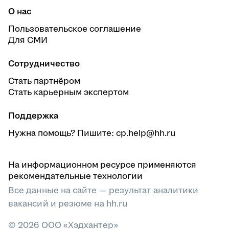
Курсы scrum-мастера
Курсы Backend-разработчика
О нас
Курсы HR-менеджера
Профессии в сфере программирования и
Курсы по бизнесу и управлению
разработки ПО
Пользовательское соглашение
Курсы по кадровому делопроизводству
Курсы 1С-программиста
Для СМИ
Курсы IT-рекрутера
Курсы операционного директора (COO)
Профессии в сфере управления и менеджмента
Сотрудничество
Курсы по управлению командой
Стать партнёром
Курсы MBA для руководителей
Стать карьерным экспертом
Курсы для предпринимателей малого бизнеса
Курсы для начинающих предпринимателей
Курсы по предпринимательству
Поддержка
Курсы для открытия бизнеса
Нужна помощь? Пишите: cp.help@hh.ru
Курсы по управлению рисками
Курсы технического директора СТО
Курсы по адаптации персонала
На информационном ресурсе применяются
Курсы по ресторанному бизнесу
рекомендательные технологии
Все данные на сайте — результат аналитики
вакансий и резюме на hh.ru
© 2026 ООО «Хэдхантер»