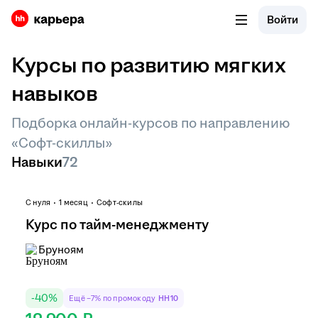
Войти
Курсы по развитию мягких
навыков
Подборка онлайн-курсов по направлению
«Софт-скиллы»
Навыки
72
С нуля
1 месяц
Софт-скилы
Курс по тайм-менеджменту
Бруноям
-
40
%
Ещё −7% по промокоду
HH10