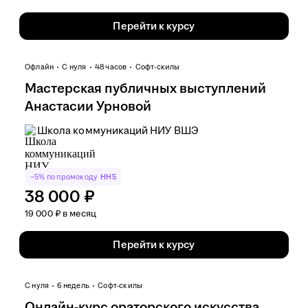
Перейти к курсу
Офлайн
С нуля
48 часов
Софт-скилы
Мастерская публичных выступлений
Анастасии Урновой
Школа коммуникаций НИУ ВШЭ
−5% по промокоду
HH5
38 000 ₽
19 000 ₽ в месяц
Перейти к курсу
С нуля
6 недель
Софт-скилы
Онлайн-курс ораторского искусства