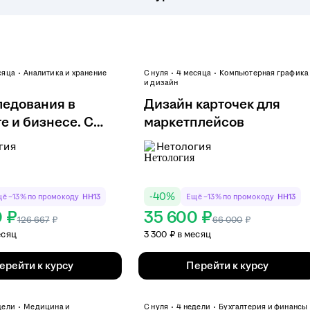
сяца
Аналитика и хранение
С нуля
4 месяца
Компьютерная графика
и дизайн
ледования в
Дизайн карточек для
е и бизнесе. С
маркетплейсов
гия
Нетология
-
40
%
ё −13% по промокоду
HH13
Ещё −13% по промокоду
HH13
0 ₽
35 600 ₽
126 667
₽
66 000
₽
есяц
3 300 ₽ в месяц
ерейти к курсу
Перейти к курсу
дели
Медицина и
С нуля
4 недели
Бухгалтерия и финансы