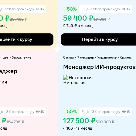
-
50
%
ё −13% по промокоду
HH13
Ещё −13% по промокоду
HH13
0 ₽
59 400 ₽
287 168
₽
131 991
₽
есяц
2 749 ₽ в месяц
ерейти к курсу
Перейти к курсу
сяцев
Управление
С нуля
7 месяцев
Управление и бизнес
Менеджер ИИ-продуктов
еджер
Нетология
гия
-
50
%
ё −13% по промокоду
HH13
Ещё −13% по промокоду
HH13
 ₽
127 500 ₽
184 796
₽
300 000
₽
есяц
4 166 ₽ в месяц