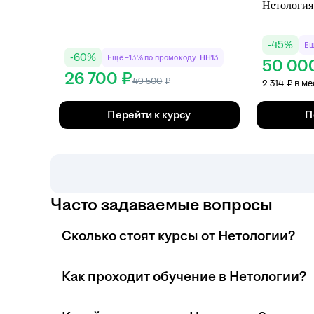
-
45
%
Ещ
-
60
%
Ещё −13% по промокоду
HH13
50 00
26 700 ₽
49 500
₽
2 314 ₽ в м
Перейти к курсу
П
Часто задаваемые вопросы
Сколько стоят курсы от Нетологии?
Стоимость онлайн-обучения зависит от програм
Как проходит обучение в Нетологии?
рассрочку. На hh Карьера можно купить курсы 
платформы.
Обучение проходит полностью онлайн и включае