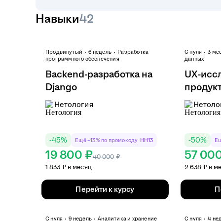
Навыки
42
Продвинутый
6 недель
Разработка
С нуля
3 ме
программного обеспечения
данных
Backend-разработка на
UX-исс
Django
продукт
гр...
Нетология
Нетоло
-
45
%
-
50
%
Ещё −13% по промокоду
HH13
Ещ
19 800 ₽
57 00
40 000
₽
1 833 ₽ в месяц
2 638 ₽ в м
Перейти к курсу
П
С нуля
9 недель
Аналитика и хранение
С нуля
4 не