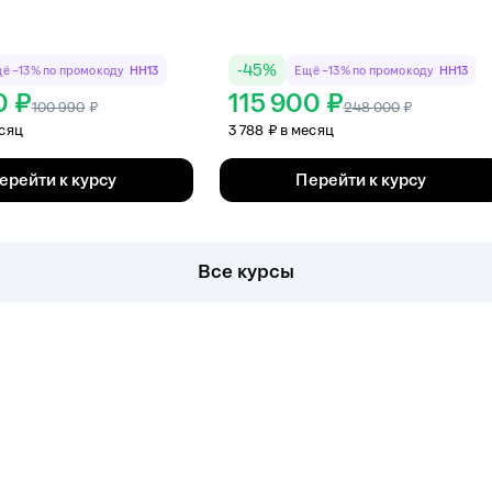
-
45
%
ё −13% по промокоду
HH13
Ещё −13% по промокоду
HH13
0 ₽
115 900 ₽
100 990
₽
248 000
₽
есяц
3 788 ₽ в месяц
ерейти к курсу
Перейти к курсу
Все курсы
мы и направления. Профессиональные программы начинаются
от Нетологии по специальной цене, используя доплонительн
т видеолекции, интерактивные задания и практику на реа