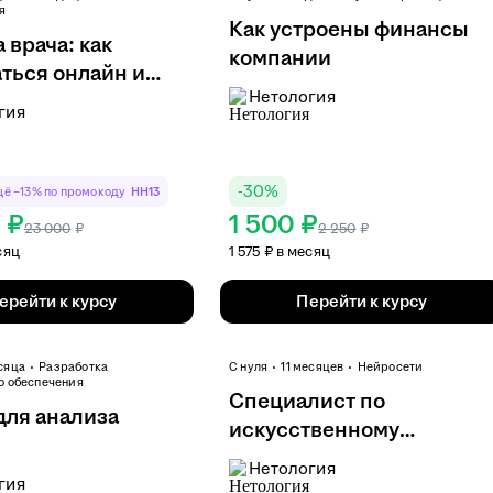
я
Как устроены финансы
 врача: как
компании
ться онлайн и
Нетология
гия
-
30
%
ё −13% по промокоду
HH13
 ₽
1 500 ₽
23 000
₽
2 250
₽
сяц
1 575 ₽ в месяц
ерейти к курсу
Перейти к курсу
сяца
Разработка
С нуля
11 месяцев
Нейросети
о обеспечения
Специалист по
для анализа
искусственному
интеллекту
Нетология
гия