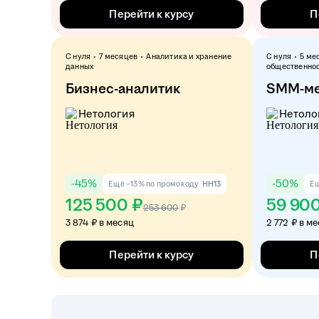
Перейти к курсу
П
С нуля
7 месяцев
Аналитика и хранение
С нуля
5 ме
данных
общественно
Бизнес-аналитик
SMM-м
Нетология
Нетоло
-
45
%
-
50
%
Ещё −13% по промокоду
HH13
Ещ
125 500 ₽
59 90
253 600
₽
3 874 ₽ в месяц
2 772 ₽ в м
Перейти к курсу
П