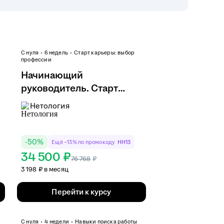
С нуля
6 недель
Старт карьеры: выбор
профессии
Начинающий
руководитель. Старт
карьеры
Нетология
-
50
%
Ещё −13% по промокоду
HH13
34 500 ₽
76 768
₽
3 198 ₽ в месяц
Перейти к курсу
С нуля
4 недели
Навыки поиска работы