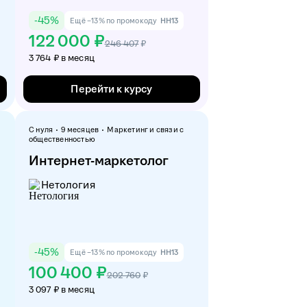
-
45
%
Ещё −13% по промокоду
HH13
122 000 ₽
246 407
₽
3 764 ₽ в месяц
Перейти к курсу
С нуля
9 месяцев
Маркетинг и связи с
общественностью
Интернет-маркетолог
Нетология
-
45
%
Ещё −13% по промокоду
HH13
100 400 ₽
202 760
₽
3 097 ₽ в месяц