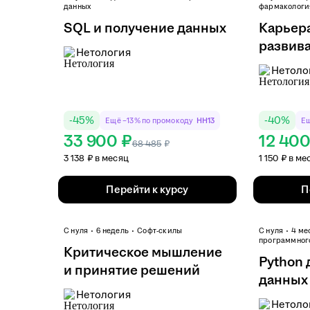
данных
фармакологи
SQL и получение данных
Карьера
развива
Нетология
оф...
Нетоло
-
45
%
-
40
%
Ещё −13% по промокоду
HH13
Ещ
33 900 ₽
12 400
68 485
₽
3 138 ₽ в месяц
1 150 ₽ в ме
Перейти к курсу
П
С нуля
6 недель
Софт-скилы
С нуля
4 ме
программног
Критическое мышление
Python 
и принятие решений
данных
Нетология
Нетоло