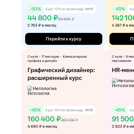
-
50
%
-
45
%
Ещё −13% по промокоду
HH13
Ещ
44 800 ₽
142 10
99 500
₽
2 763 ₽ в месяц
4 387 ₽ в м
Перейти к курсу
П
С нуля
17 месяцев
Компьютерная
С нуля
9 ме
графика и дизайн
персоналом
Графический дизайнер:
HR-мен
расширенный курс
Нетоло
Нетология
-
45
%
-
45
%
Ещё −13% по промокоду
HH13
Ещ
160 400 ₽
91 500
307 018
₽
4 690 ₽ в месяц
2 823 ₽ в м