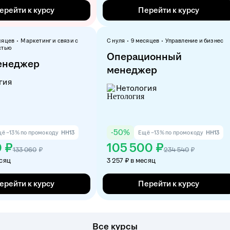
ерейти к курсу
Перейти к курсу
сяцев
Маркетинг и связи с
С нуля
9 месяцев
Управление и бизнес
стью
Операционный
енеджер
менеджер
гия
Нетология
-
50
%
ё −13% по промокоду
HH13
Ещё −13% по промокоду
HH13
0 ₽
105 500 ₽
133 060
₽
234 540
₽
есяц
3 257 ₽ в месяц
ерейти к курсу
Перейти к курсу
Все курсы