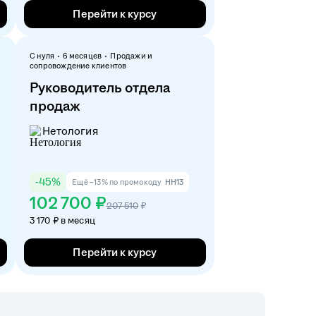
Перейти к курсу
С нуля
6 месяцев
Продажи и
сопровождение клиентов
Руководитель отдела
продаж
Нетология
-
45
%
Ещё −13% по промокоду
HH13
102 700 ₽
207 510
₽
3 170 ₽ в месяц
Перейти к курсу