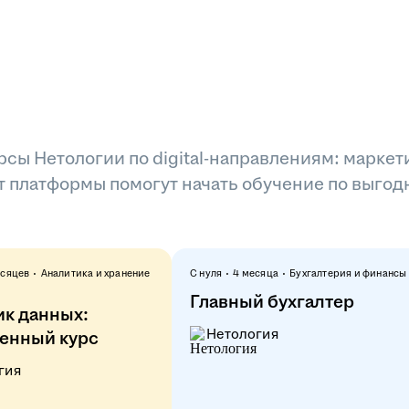
сы Нетологии по digital-направлениям: маркети
 платформы помогут начать обучение по выгод
есяцев
Аналитика и хранение
С нуля
4 месяца
Бухгалтерия и финансы
Главный бухгалтер
ик данных:
Нетология
енный курс
гия