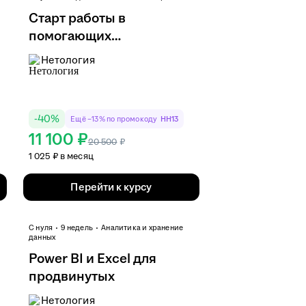
Старт работы в
помогающих
профессиях: как ...
Нетология
-
40
%
Ещё −13% по промокоду
HH13
11 100 ₽
20 500
₽
1 025 ₽ в месяц
Перейти к курсу
С нуля
9 недель
Аналитика и хранение
данных
Power BI и Excel для
продвинутых
Нетология