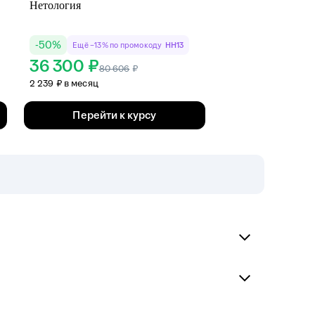
-
50
%
Ещё −13% по промокоду
HH13
36 300 ₽
80 606
₽
2 239 ₽ в месяц
Перейти к курсу
 от 1 500 рублей в месяц при оплате в
ые скидки и промокоды от образовательной
льных кейсах. Программы предполагают