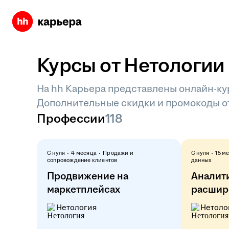
Курсы от Нетологии
На hh Карьера представлены онлайн-кур
Дополнительные скидки и промокоды от
Профессии
118
С нуля
4 месяца
Продажи и
С нуля
15 м
сопровождение клиентов
данных
Продвижение на
Аналит
маркетплейсах
расшир
Нетология
Нетоло