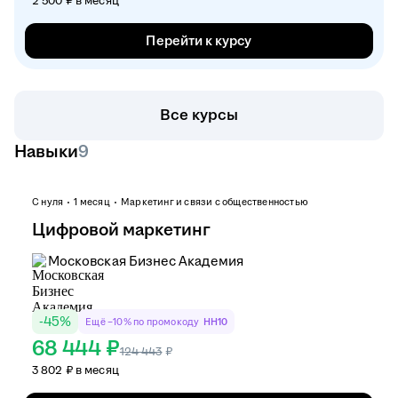
2 500 ₽ в месяц
Перейти к курсу
Все курсы
Навыки
9
С нуля
1 месяц
Маркетинг и связи с общественностью
Цифровой маркетинг
Московская Бизнес Академия
-
45
%
Ещё −10% по промокоду
HH10
68 444 ₽
124 443
₽
3 802 ₽ в месяц