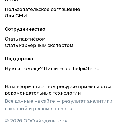
Профессии в сфере программирования и
Курсы по бизнесу и управлению
разработки ПО
Пользовательское соглашение
Курсы по кадровому делопроизводству
Курсы 1С-программиста
Для СМИ
Курсы IT-рекрутера
Курсы операционного директора (COO)
Профессии в сфере управления и менеджмента
Сотрудничество
Курсы по управлению командой
Стать партнёром
Курсы MBA для руководителей
Стать карьерным экспертом
Курсы для предпринимателей малого бизнеса
Курсы для начинающих предпринимателей
Курсы по предпринимательству
Поддержка
Курсы для открытия бизнеса
Нужна помощь? Пишите: cp.help@hh.ru
Курсы по управлению рисками
Курсы технического директора СТО
Курсы по адаптации персонала
На информационном ресурсе применяются
Курсы по ресторанному бизнесу
рекомендательные технологии
Все данные на сайте — результат аналитики
вакансий и резюме на hh.ru
© 2026 ООО «Хэдхантер»