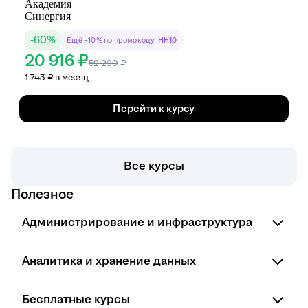
-
60
%
Ещё −10% по промокоду
HH10
20 916 ₽
52 290
₽
1 743 ₽ в месяц
Перейти к курсу
Все курсы
Полезное
Администрирование и инфраструктура
Курсы сетевого инженера
Аналитика и хранение данных
Курсы специалиста технической поддержки
Курсы системного администратора
Курсы инженера данных
Курсы по информационной безопасности
Бесплатные курсы
Курсы Data Science
Курсы по Linux