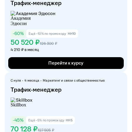
Трафик-менеджер
Академия Эдюсон
-
60
%
Ещё −10% по промокоду
HH10
50 520 ₽
126 300
₽
4 210 ₽ в месяц
Перейти к курсу
С нуля
4 месяца
Маркетинг и связи с общественностью
Трафик-менеджер
Skillbox
-
45
%
Ещё −5% по промокоду
HH5
70 128 ₽
127 505
₽