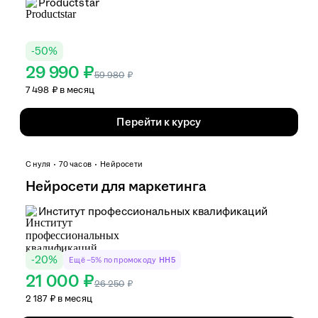
Productstar
-
50
%
29 990 ₽
59 980
₽
7 498 ₽ в месяц
Перейти к курсу
С нуля
70 часов
Нейросети
Нейросети для маркетинга
Институт профессиональных квалификаций
-
20
%
Ещё −5% по промокоду
HH5
21 000 ₽
26 250
₽
2 187 ₽ в месяц