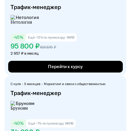
Трафик-менеджер
Нетология
-
45
%
Ещё −13% по промокоду
HH13
95 800 ₽
193 570
₽
2 957 ₽ в месяц
Перейти к курсу
С нуля
5 месяцев
Маркетинг и связи с общественностью
Трафик-менеджер
Бруноям
-
40
%
Ещё −7% по промокоду
HH10