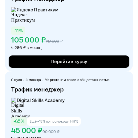
Яндекс Практикум
-
11
%
105 000 ₽
117 600
₽
4 286 ₽ в месяц
Перейти к курсу
С нуля
4 месяца
Маркетинг и связи с общественностью
Трафик менеджер
Digital Skills Academy
-
65
%
Ещё −15% по промокоду
HH15
45 000 ₽
90 000
₽