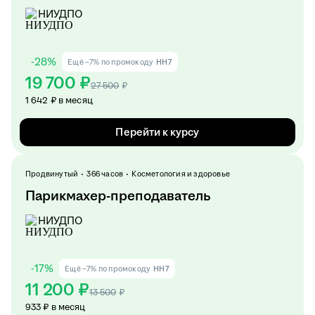
НИУДПО
-
28
%
Ещё −7% по промокоду
HH7
19 700 ₽
27 500
₽
1 642 ₽ в месяц
Перейти к курсу
Продвинутый
366 часов
Косметология и здоровье
Парикмахер-преподаватель
НИУДПО
-
17
%
Ещё −7% по промокоду
HH7
11 200 ₽
13 500
₽
933 ₽ в месяц