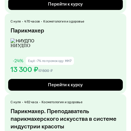
Перейти к курсу
С нуля
470 часов
Косметология и здоровье
Парикмахер
НИУДПО
-
24
%
Ещё −7% по промокоду
HH7
13 300 ₽
17 500
₽
Перейти к курсу
С нуля
462 часа
Косметология и здоровье
Парикмахер. Преподаватель
парикмахерского искусства в системе
индустрии красоты