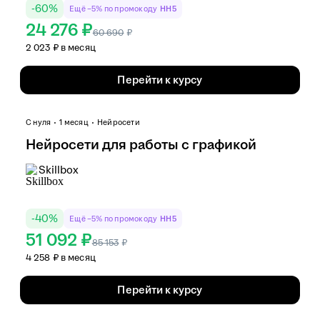
-
60
%
Ещё −5% по промокоду
HH5
24 276 ₽
60 690
₽
2 023 ₽ в месяц
Перейти к курсу
С нуля
1 месяц
Нейросети
Нейросети для работы с графикой
Skillbox
-
40
%
Ещё −5% по промокоду
HH5
51 092 ₽
85 153
₽
4 258 ₽ в месяц
Перейти к курсу