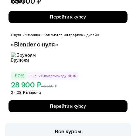
65 000 ₽
Перейти к курсу
С нуля
2 месяца
Компьютерная графика и дизайн
«Blender с нуля»
Бруноям
-
50
%
Ещё −7% по промокоду
HH10
28 900 ₽
43 350
₽
2 408 ₽ в месяц
Перейти к курсу
Все курсы