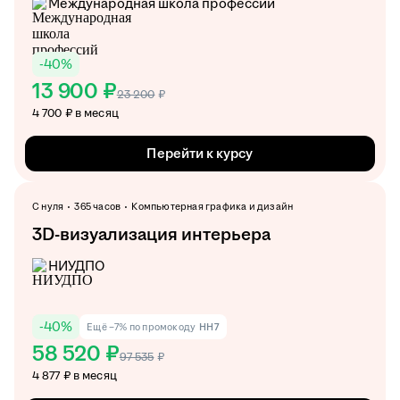
Международная школа профессий
-
40
%
13 900 ₽
23 200
₽
4 700 ₽ в месяц
Перейти к курсу
С нуля
365 часов
Компьютерная графика и дизайн
3D-визуализация интерьера
НИУДПО
-
40
%
Ещё −7% по промокоду
HH7
58 520 ₽
97 535
₽
4 877 ₽ в месяц