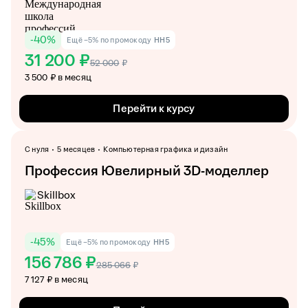
-
40
%
Ещё −5% по промокоду
HH5
31 200 ₽
52 000
₽
3 500 ₽ в месяц
Перейти к курсу
С нуля
5 месяцев
Компьютерная графика и дизайн
Профессия Ювелирный 3D-моделлер
Skillbox
-
45
%
Ещё −5% по промокоду
HH5
156 786 ₽
285 066
₽
7 127 ₽ в месяц