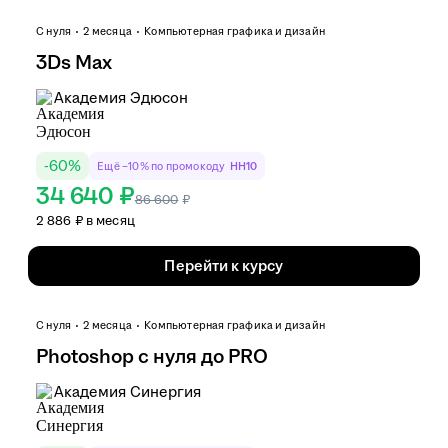
С нуля
2 месяца
Компьютерная графика и дизайн
3Ds Max
Академия Эдюсон
-
60
%
Ещё −10% по промокоду
HH10
34 640 ₽
86 600
₽
2 886 ₽ в месяц
Перейти к курсу
С нуля
2 месяца
Компьютерная графика и дизайн
Photoshop с нуля до PRO
Академия Синергия