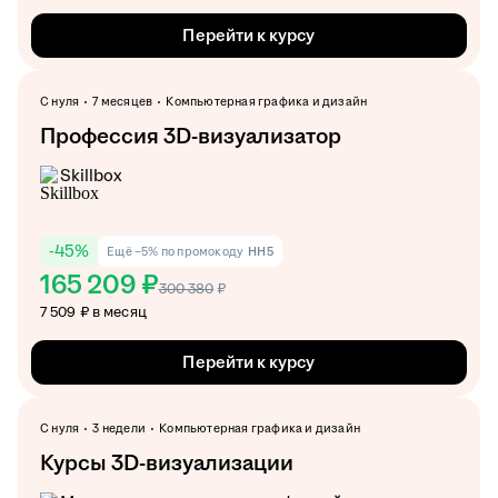
Перейти к курсу
С нуля
7 месяцев
Компьютерная графика и дизайн
Профессия 3D-визуализатор
Skillbox
-
45
%
Ещё −5% по промокоду
HH5
165 209 ₽
300 380
₽
7 509 ₽ в месяц
Перейти к курсу
С нуля
3 недели
Компьютерная графика и дизайн
Курсы 3D-визуализации