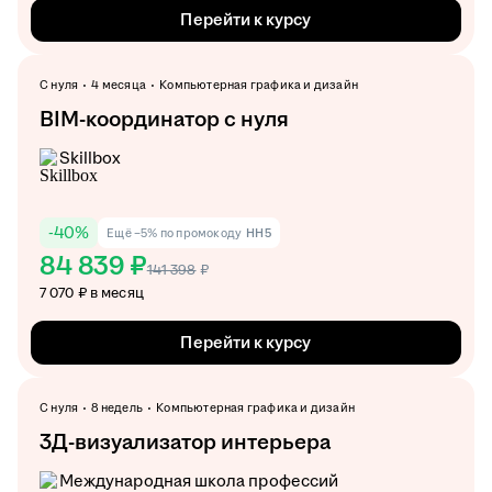
Перейти к курсу
С нуля
4 месяца
Компьютерная графика и дизайн
BIM-координатор с нуля
Skillbox
-
40
%
Ещё −5% по промокоду
HH5
84 839 ₽
141 398
₽
7 070 ₽ в месяц
Перейти к курсу
С нуля
8 недель
Компьютерная графика и дизайн
3Д-визуализатор интерьера
Международная школа профессий