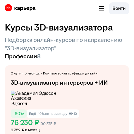
Войти
Курсы 3D-визуализатора
Подборка онлайн-курсов по направлению
"3D-визуализатор"
Профессии
8
С нуля
3 месяца
Компьютерная графика и дизайн
3D-визуализатор интерьеров + ИИ
Академия Эдюсон
-
60
%
Ещё −10% по промокоду
HH10
76 230 ₽
190 575
₽
6 352 ₽ в месяц