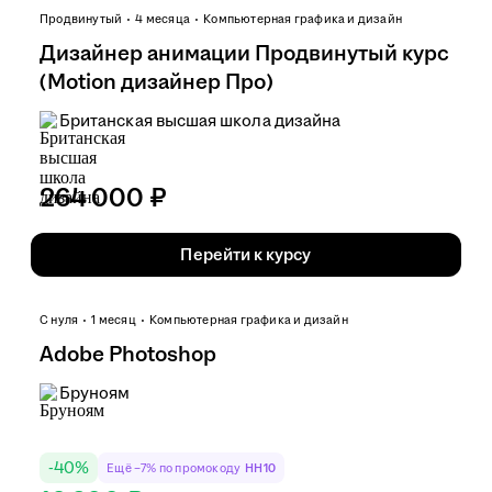
Продвинутый
4 месяца
Компьютерная графика и дизайн
Дизайнер анимации Продвинутый курс
(Motion дизайнер Про)
Британская высшая школа дизайна
264 000 ₽
Перейти к курсу
С нуля
1 месяц
Компьютерная графика и дизайн
Adobe Photoshop
Бруноям
-
40
%
Ещё −7% по промокоду
HH10