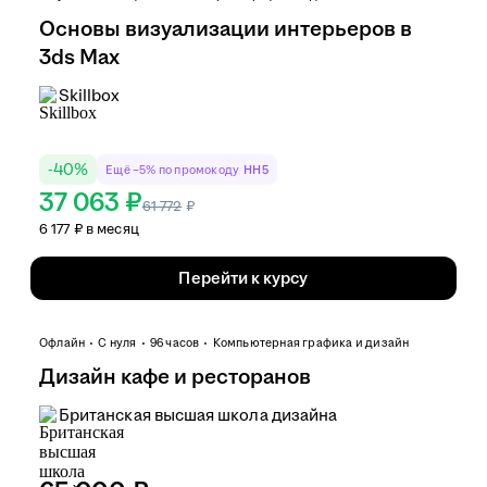
Основы визуализации интерьеров в
3ds Max
Skillbox
-
40
%
Ещё −5% по промокоду
HH5
37 063 ₽
61 772
₽
6 177 ₽ в месяц
Перейти к курсу
Офлайн
С нуля
96 часов
Компьютерная графика и дизайн
Дизайн кафе и ресторанов
Британская высшая школа дизайна