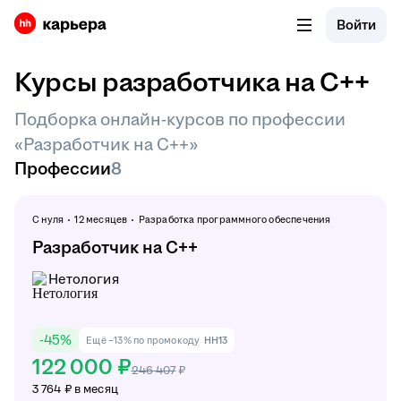
Войти
Курсы разработчика на C++
Подборка онлайн-курсов по профессии
«Разработчик на C++»
Профессии
8
С нуля
12 месяцев
Разработка программного обеспечения
Разработчик на С++
Нетология
-
45
%
Ещё −13% по промокоду
HH13
122 000 ₽
246 407
₽
3 764 ₽ в месяц