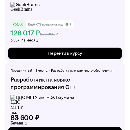
GeekBrains
-
50
%
Ещё −7% по промокоду
HH7
128 017 ₽
256 068
₽
3 557 ₽ в месяц
Перейти к курсу
Продвинутый
1 месяц
Разработка программного обеспечения
Разработчик на языке
программирования C++
ЦДО МГТУ им. Н.Э. Баумана
83 600 ₽