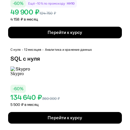
-
60
%
Ещё −10% по промокоду
HH10
49 900 ₽
124 750
₽
4 158 ₽ в месяц
Перейти к курсу
С нуля
12 месяцев
Аналитика и хранение данных
SQL с нуля
Skypro
-
60
%
134 640 ₽
360 000
₽
5 500 ₽ в месяц
Перейти к курсу