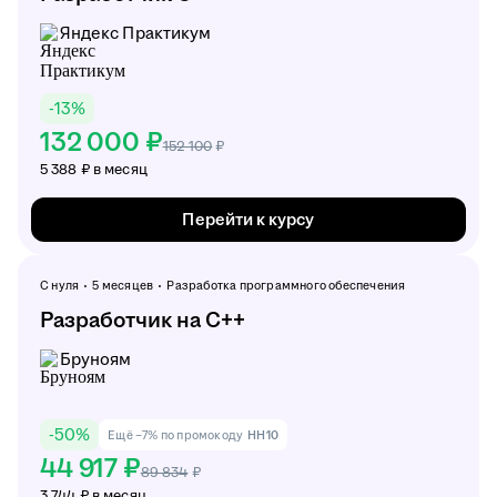
Яндекс Практикум
-
13
%
132 000 ₽
152 100
₽
5 388 ₽ в месяц
Перейти к курсу
С нуля
5 месяцев
Разработка программного обеспечения
Разработчик на C++
Бруноям
-
50
%
Ещё −7% по промокоду
HH10
44 917 ₽
89 834
₽
3 744 ₽ в месяц