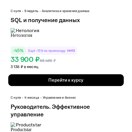
С нуля
9 недель
Аналитика и хранение данных
SQL и получение данных
Нетология
-
45
%
Ещё −13% по промокоду
HH13
33 900 ₽
68 485
₽
3 138 ₽ в месяц
Перейти к курсу
С нуля
4 месяца
Управление и бизнес
Руководитель. Эффективное
управление
Productstar