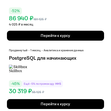
-
52
%
86 940 ₽
181 125
₽
4 025 ₽ в месяц
Перейти к курсу
Продвинутый
1 месяц
Аналитика и хранение данных
PostgreSQL для начинающих
Skillbox
-
45
%
Ещё −5% по промокоду
HH5
30 319 ₽
55 125
₽
Перейти к курсу