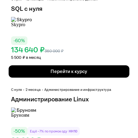
SQL с нуля
Skypro
-
60
%
134 640 ₽
360 000
₽
5 500 ₽ в месяц
Перейти к курсу
С нуля
2 месяца
Администрирование и инфраструктура
Администрирование Linux
Бруноям
-
50
%
Ещё −7% по промокоду
HH10