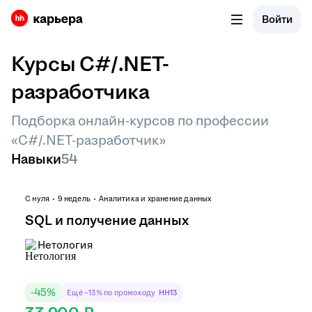
Войти
Курсы C#/.NET-
разработчика
Подборка онлайн-курсов по профессии
«C#/.NET-разработчик»
Навыки
54
С нуля
9 недель
Аналитика и хранение данных
SQL и получение данных
Нетология
-
45
%
Ещё −13% по промокоду
HH13