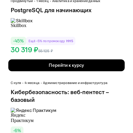
Продвинутый
1 месяц
Аналитика и хранение данных
PostgreSQL для начинающих
Skillbox
-
45
%
Ещё −5% по промокоду
HH5
30 319 ₽
55 125
₽
Перейти к курсу
С нуля
4 месяца
Администрирование и инфраструктура
Кибербезопасность: веб-пентест –
базовый
Яндекс Практикум
-
6
%