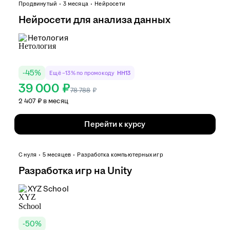
Продвинутый
3 месяца
Нейросети
Нейросети для анализа данных
Нетология
-
45
%
Ещё −13% по промокоду
HH13
39 000 ₽
78 788
₽
2 407 ₽ в месяц
Перейти к курсу
С нуля
5 месяцев
Разработка компьютерных игр
Разработка игр на Unity
XYZ School
-
50
%